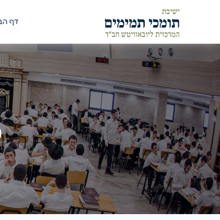
דף הב
ט